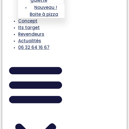
galette
Nouveau !
Boite à pizza
Concept
Its target
Revendeurs
Actualités
06 32 64 16 67