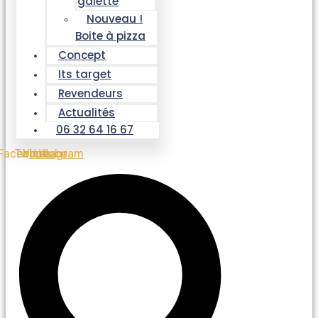
galette
Nouveau !
Boite à pizza
Concept
Its target
Revendeurs
Actualités
06 32 64 16 67
Facebook
Twitter
Youtube
Instagram