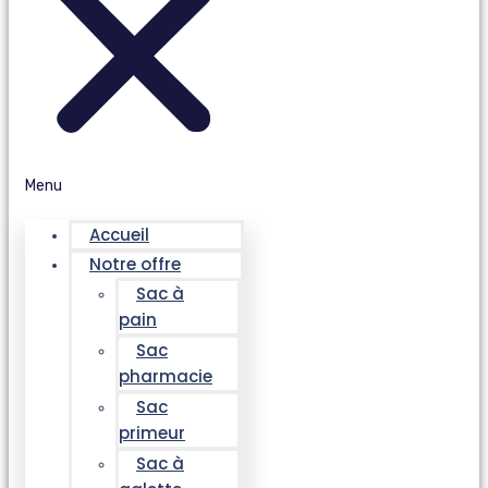
Menu
Accueil
Notre offre
Sac à
pain
Sac
pharmacie
Sac
primeur
Sac à