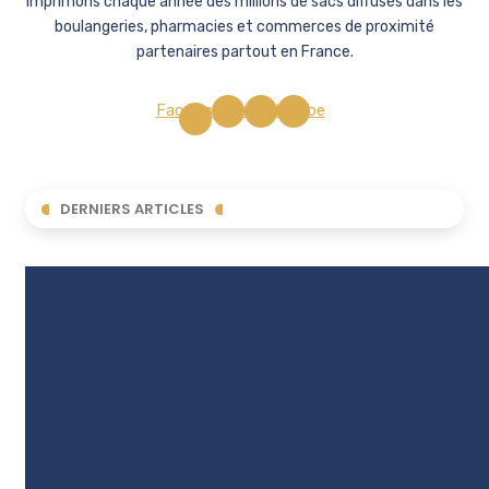
imprimons chaque année des millions de sacs diffusés dans les
boulangeries, pharmacies et commerces de proximité
partenaires partout en France.
Facebook-
Instagram
Linkedin
Youtube
f
DERNIERS ARTICLES