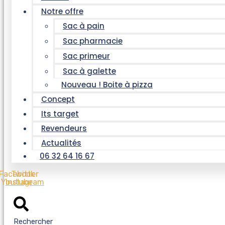
Notre offre
Sac à pain
Sac pharmacie
Sac primeur
Sac à galette
Nouveau ! Boite à pizza
Concept
Its target
Revendeurs
Actualités
06 32 64 16 67
Facebook
Twitter
Youtube
Instagram
Rechercher