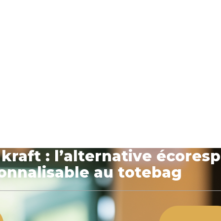
kraft : l’alternative écores
onnalisable au totebag