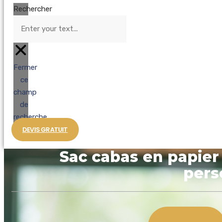
Rechercher
Fermer
ce
champ
de
recherche.
DEVIS GRATUIT
Sac cabas en papier 
pers